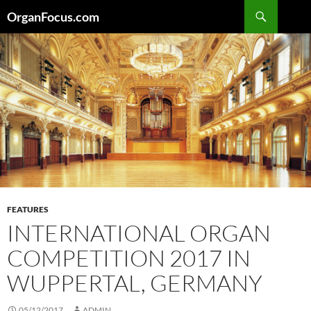
Skip
Search
OrganFocus.com
to
content
FEATURES
INTERNATIONAL ORGAN
COMPETITION 2017 IN
WUPPERTAL, GERMANY
05/12/2017
ADMIN