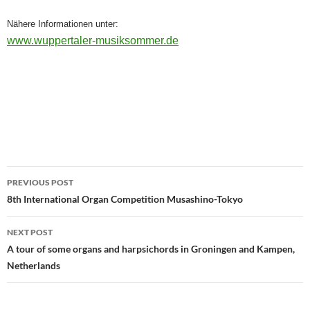
Nähere Informationen unter:
www.wuppertaler-musiksommer.de
Post
PREVIOUS POST
navigation
8th International Organ Competition Musashino-Tokyo
NEXT POST
A tour of some organs and harpsichords in Groningen and Kampen,
Netherlands